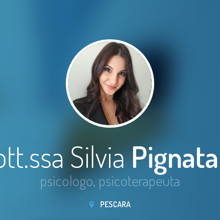
tt.ssa Silvia
Pignata
psicologo, psicoterapeuta
PESCARA