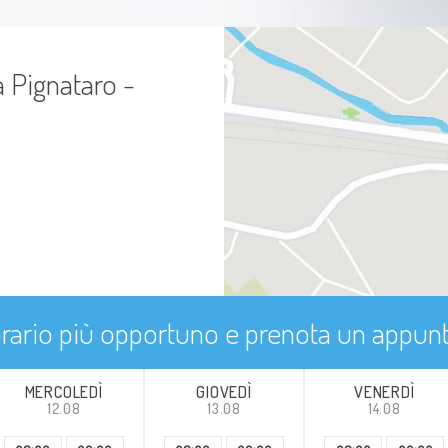
Disturbi del sonno
Lutto
a Pignataro -
Crisi
Difficoltà relazionali
Borderline
Bulimia
'orario più opportuno e prenota un appu
Malattia cronica
Ipocondria
MERCOLEDÌ
GIOVEDÌ
VENERDÌ
12.08
13.08
14.08
Isteria