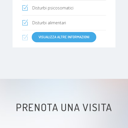
Disturbi psicosomatici
Disturbi alimentari
VISUALIZZA ALTRE INFORMAZIONI
Disturbo Ossessivo Compulsivo
Disturbi dell'umore
Disturbi della personalità
Disturbi sessuali
Disturbi del comportamento
alimentare (DCA)
PRENOTA UNA VISITA
Disturbo d'ansia generalizzato