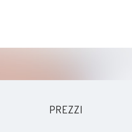
Trauma
Malattia congenita
Disturbo di personalità
disturbo post traumatico da stress
Sindrome da burnout
Fobie
Mobbing
PREZZI
Narcisismo
Rapporti sessuali dolorosi (dispareunia)